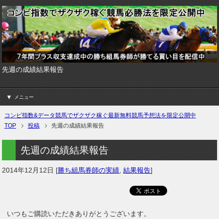
先週の成績結果報告
メニュー
コンピ指数&データ競馬でザクザク稼ぐ最新無料競馬予想法を限定公開中
TOP
投稿
先週の成績結果報告
先週の成績結果報告
2014年12月12日
[
勝ち組馬券師の実績
,
結果報告
]
いつもご購読いただきありがとうございます。