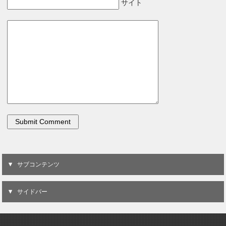
サイト
サブコンテンツ
サイドバー