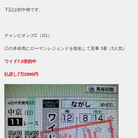
下記は的中例です。
チャンピオンズC（G1）
◎の本命馬にローマンレジェンドを指名して見事 3着（3人気）
ワイド7.2倍的中
払戻し7万2000円