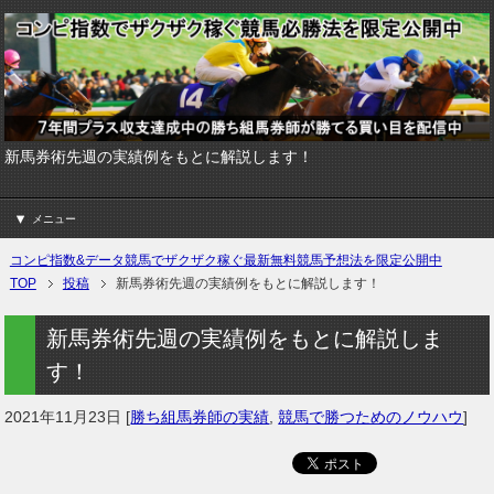
新馬券術先週の実績例をもとに解説します！
メニュー
コンピ指数&データ競馬でザクザク稼ぐ最新無料競馬予想法を限定公開中
TOP
投稿
新馬券術先週の実績例をもとに解説します！
新馬券術先週の実績例をもとに解説しま
す！
2021年11月23日
[
勝ち組馬券師の実績
,
競馬で勝つためのノウハウ
]