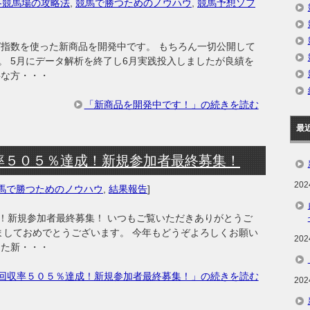
各競馬場の攻略法
,
競馬で勝つためのノウハウ
,
競馬予想ソフ
ピ指数を使った新商品を開発中です。 もちろん一切公開して
。 5月にデータ解析を終了し6月実践投入しましたが良績を
要な方・・・
「新商品を開発中です！」の続きを読む
最
率５０５％達成！新規参加者最終募集！
20
馬で勝つためのノウハウ
,
結果報告
]
！新規参加者最終募集！ いつもご覧いただきありがとうご
ましておめでとうございます。 今年もどうぞよろしくお願い
20
した新・・・
回収率５０５％達成！新規参加者最終募集！」の続きを読む
20