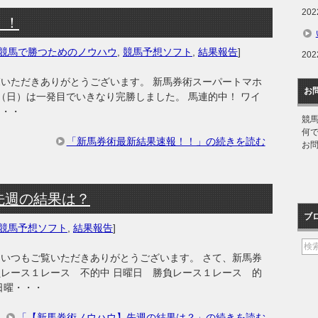
20
！！
競馬で勝つためのノウハウ
,
競馬予想ソフト
,
結果報告
]
20
覧いただきありがとうございます。 新馬券術スーパートマホ
お
9（日）は一発目でいきなり完勝しました。 馬連的中！ ワイ
・・・
競
何
「新馬券術最新結果速報！！」の続きを読む
お問
先週の結果は？
ブ
競馬予想ソフト
,
結果報告
]
 いつもご覧いただきありがとうございます。 さて、新馬券
負レース１レース 不的中 日曜日 勝負レース１レース 的
日曜・・・
「【新馬券術ノウハウ】先週の結果は？」の続きを読む