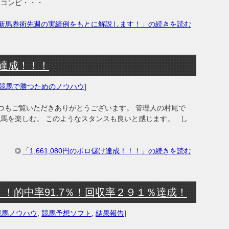
たコンピ・・・
新馬券術先週の実績例をもとに解説します！」の続きを読む
儲け達成！！！
競馬で勝つためのノウハウ
]
！ いつもご覧いただきありがとうございます。 管理人の村尾で
競馬を楽しむ。 このようなスタンスも良いと感じます。 し
「1,661,080円のボロ儲け達成！！！」の続きを読む
！的中率91.7％！回収率２９１％達成！
競馬ノウハウ
,
競馬予想ソフト
,
結果報告
]