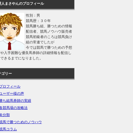
理人まさやんのプロフィール
性別：男
競馬歴：３０年
競馬勝ち組、勝つための情報
配信者、競馬ノウハウ販売者
競馬初級者のころは競馬負け
組の常連でしたが
今では競馬で勝つための予想
信や入手困難な優良馬券師の詳細情報を配信し
りできるまでになりました。
テゴリー
プロフィール
ユーザー様の声
勝ち組馬券師の実績
各競馬場の攻略法
未分類
競馬で勝つためのノウハウ
競馬コラム