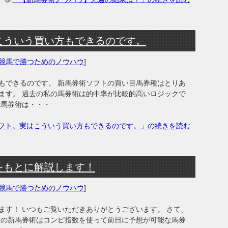
こういう買い方もできるのです。
競馬で勝つためのノウハウ
]
もできるのです。 新馬券術ソフトの買い目馬券種はとりあ
ます。 過去の私の馬券術は的中率が比較的高いロジックで
新馬券術は・・・
フト。実はこういう買い方もできるのです。」の続きを読む
をもとに解説します！
競馬で勝つためのノウハウ
]
ます！ いつもご覧いただきありがとうございます。 さて、
この新馬券術はコンピ指数を使って前日に予想が可能な馬券